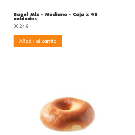
Bagel Mix – Mediano – Caja x 48
unidades
30,24
€
Añadir al carrito