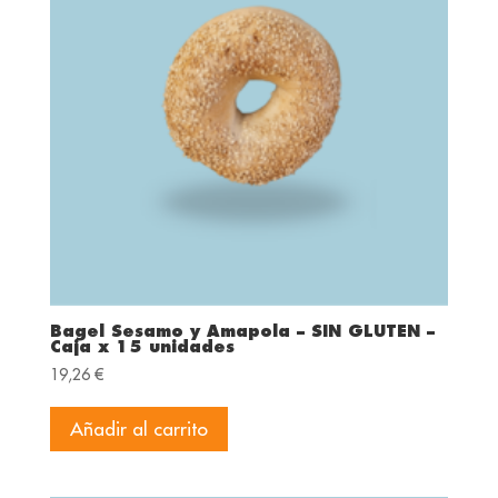
Bagel Sesamo y Amapola – SIN GLUTEN –
Caja x 15 unidades
19,26
€
Añadir al carrito