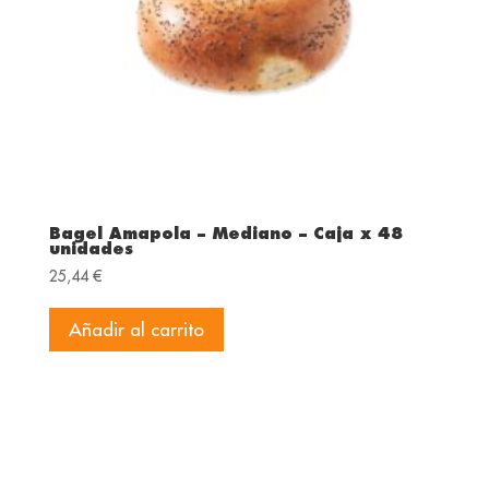
Bagel Amapola – Mediano – Caja x 48
unidades
25,44
€
Añadir al carrito