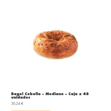
Bagel Cebolla – Mediano – Caja x 48
unidades
30,24
€