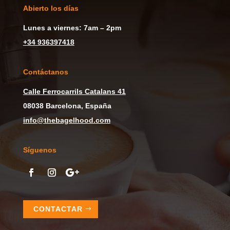
Abierto los días
Lunes a viernes: 7am – 2pm
+
34
936397418
Contáctanos
Calle
Ferrocarrils Catalans 41
08038 Barcelona, España
info@thebagelhood.com
Síguenos
CONTACTAR