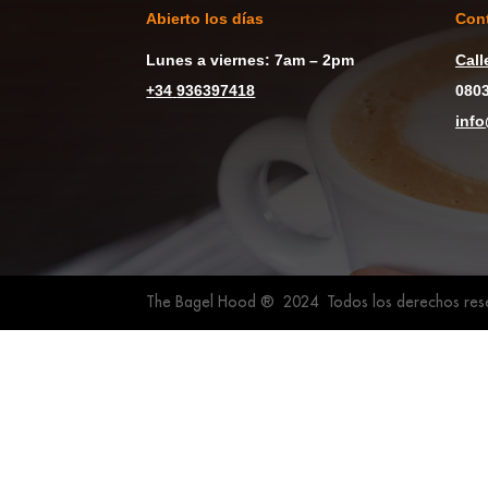
Abierto los días
Con
Lunes a viernes: 7am – 2pm
Call
+
34
936397418
0803
inf
The Bagel Hood ® 2024 Todos los derechos res