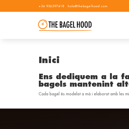
+34 936397418
hola@thebagelhood.com
Inici
Ens dediquem a la fa
bagels mantenint alt
Cada bagel és modelat a mà i elaborat amb les mil