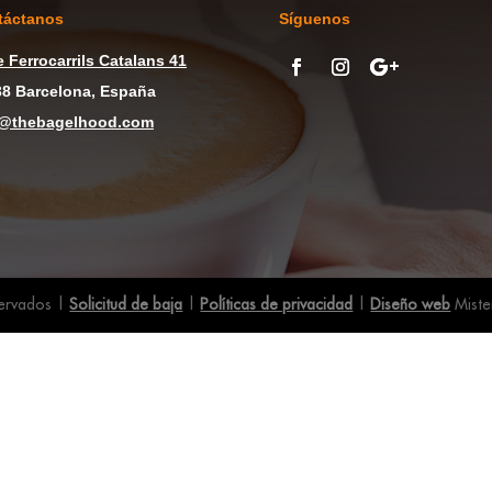
táctanos
Síguenos
e
Ferrocarrils Catalans 41
8 Barcelona, España
o@thebagelhood.com
ervados |
Solicitud de baja
|
Políticas de privacidad
|
Diseño web
Miste