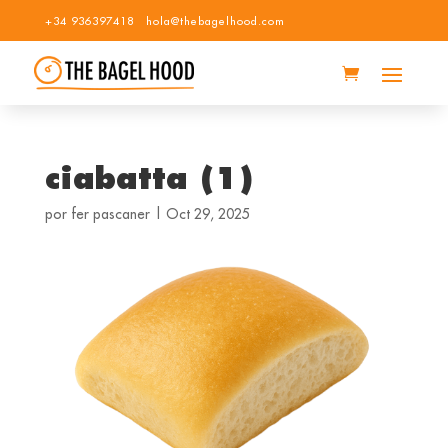
+34 936397418
hola@thebagelhood.com
ciabatta (1)
por
fer pascaner
|
Oct 29, 2025