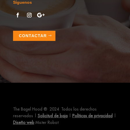
Síguenos
CONTACTAR
The Bagel Hood ® 2024 Todos los derechos
reservados |
Solicitud de baja
|
Políticas de privacidad
|
Diseño web
Mister Robot