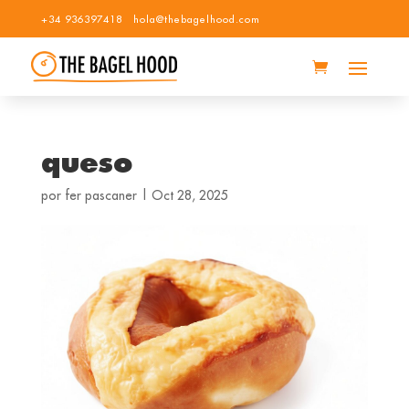
+34 936397418
hola@thebagelhood.com
queso
por
fer pascaner
|
Oct 28, 2025