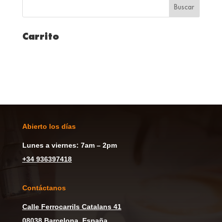
Carrito
Abierto los días
Lunes a viernes: 7am – 2pm
+
34
936397418
Contáctanos
Calle
Ferrocarrils Catalans 41
08038 Barcelona, España