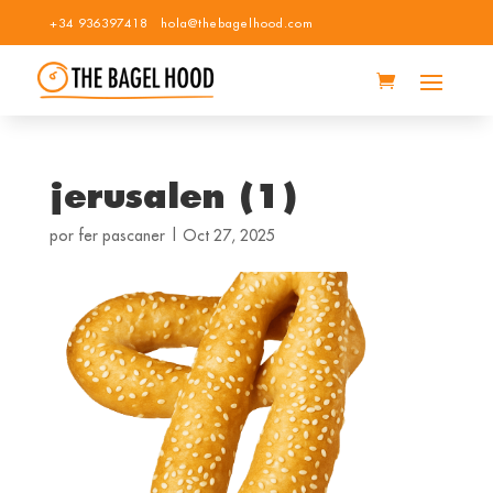
+34 936397418
hola@thebagelhood.com
jerusalen (1)
por
fer pascaner
|
Oct 27, 2025