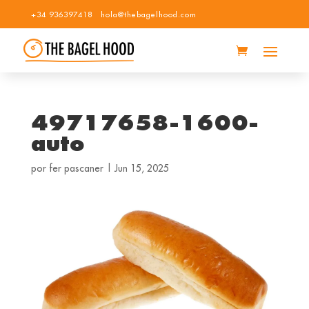
+34 936397418
hola@thebagelhood.com
49717658-1600-
auto
por
fer pascaner
|
Jun 15, 2025