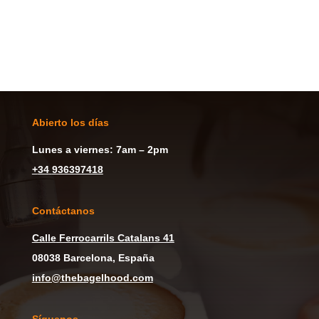
Abierto los días
Lunes a viernes: 7am – 2pm
+
34
936397418
Contáctanos
Calle
Ferrocarrils Catalans 41
08038 Barcelona, España
info@thebagelhood.com