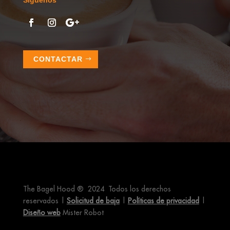
Síguenos
CONTACTAR
The Bagel Hood ® 2024 Todos los derechos
reservados |
Solicitud de baja
|
Políticas de privacidad
|
Diseño web
Mister Robot