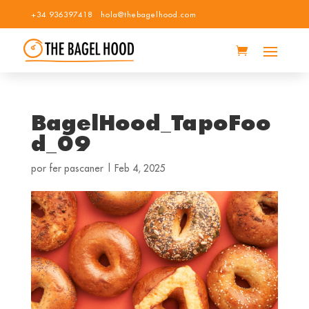
+34 936397418
hola@thebagelhood.com
BagelHood_TapoFoo
d_09
por
fer pascaner
|
Feb 4, 2025