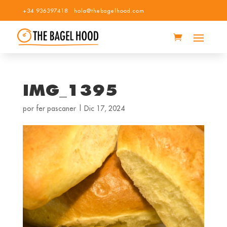
+34 936397418
hola@thebagelhood.com
IMG_1395
por
fer pascaner
|
Dic 17, 2024