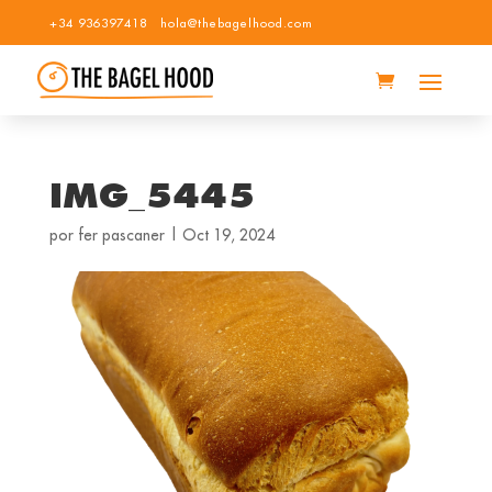
+34 936397418
hola@thebagelhood.com
IMG_5445
por
fer pascaner
|
Oct 19, 2024