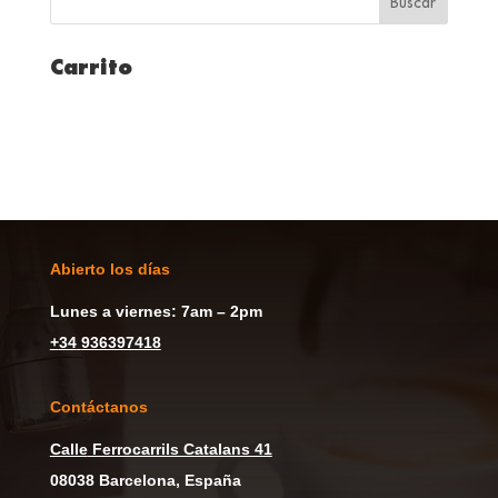
Carrito
Abierto los días
Lunes a viernes: 7am – 2pm
+
34
936397418
Contáctanos
Calle
Ferrocarrils Catalans 41
08038 Barcelona, España