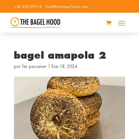
+34 936397418
hola@thebagelhood.com
bagel amapola 2
por
fer pascaner
|
Ene 18, 2024