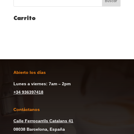
Carrito
Abierto los días
Lunes a viernes: 7am – 2pm
+
34
936397418
Contáctanos
Calle
Ferrocarrils Catalans 41
08038 Barcelona, España